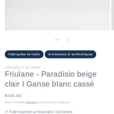
Open
O
media
m
1
2
of
1
/
4
in
in
modal
m
Fabriquées en Italie
Artisanales et authentiques
L'ESPADRILLE DE VENISE
Friulane - Paradisio beige
clair I Ganse blanc cassé
Regular
€120,00
price
Taxes included.
Shipping
calculated at checkout.
✔︎
Fabrication artisanale italienne