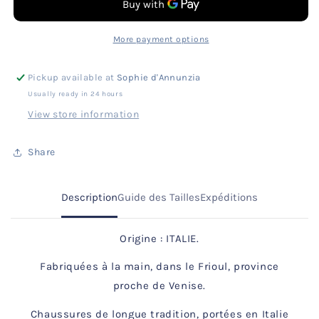
beige
beige
clair
clair
I
I
More payment options
Ganse
Ganse
blanc
blanc
Pickup available at
Sophie d'Annunzia
cassé
cassé
Usually ready in 24 hours
View store information
Share
Description
Guide des Tailles
Expéditions
Origine : ITALIE.
Fabriquées à la main, dans le Frioul, province
proche de Venise.
Chaussures de longue tradition, portées en Italie