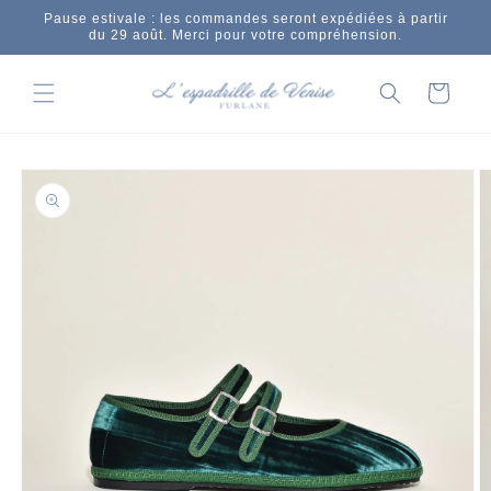
Skip to
Pause estivale : les commandes seront expédiées à partir
content
du 29 août. Merci pour votre compréhension.
Cart
Skip to
product
information