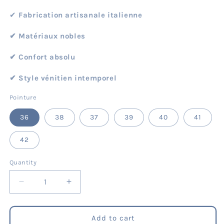
✔︎
Fabrication artisanale italienne
✔︎ Matériaux nobles
✔︎ Confort absolu
✔︎ Style vénitien intemporel
Pointure
36
38
37
39
40
41
42
Quantity
Quantity
Decrease
Increase
quantity
quantity
for
for
Mary
Mary
Add to cart