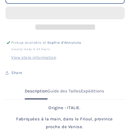
Jane
Jane
Double
Double
Boucle
Boucle
I
I
Velours
Velours
Froissé
Froissé
Vert
Vert
Pickup available at
Sophie d'Annunzia
Emeraude
Emeraude
Usually ready in 24 hours
View store information
Share
Description
Guide des Tailles
Expéditions
Origine : ITALIE.
Fabriquées à la main, dans le Frioul, province
proche de Venise.